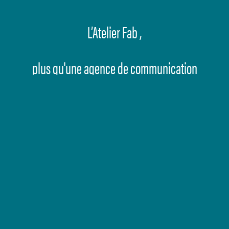
L’Atelier Fab ,
plus qu'une agence de communication
print :
une boîte à solutions !
Un lieu où notre expertise rencontre vos
idées, pour leur donner vie.