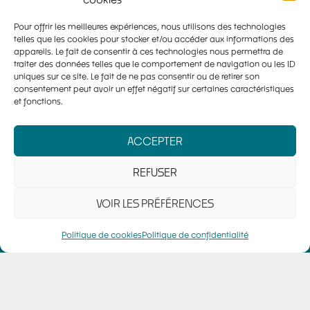
Pour offrir les meilleures expériences, nous utilisons des technologies
telles que les cookies pour stocker et/ou accéder aux informations des
appareils. Le fait de consentir à ces technologies nous permettra de
traiter des données telles que le comportement de navigation ou les ID
Proximité & Confiance
uniques sur ce site. Le fait de ne pas consentir ou de retirer son
consentement peut avoir un effet négatif sur certaines caractéristiques
et fonctions.
À l'Atelier Fab, l'humain est au cœur de
nos projets. Nous mettons un point
ACCEPTER
d'honneur à créer une relation de
REFUSER
proximité et de confiance avec nos
clients , inscrite dans le temps ou de
VOIR LES PRÉFÉRENCES
manière pérenne.
Politique de cookies
Politique de confidentialité